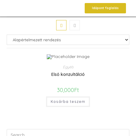
Időpont foglalás
Egyéb
Első konzultálció
30,000
Ft
Kosárba teszem