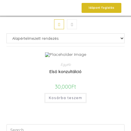
Időpont foglalás
Egyéb
Első konzultálció
30,000
Ft
Kosárba teszem