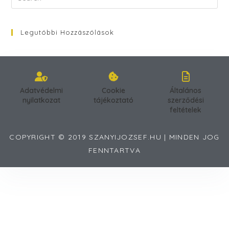
Legutóbbi Hozzászólások
Adatvédelmi
Cookie
Általános
nyilatkozat
tájékoztató
szerződési
feltételek
COPYRIGHT © 2019 SZANYIJOZSEF.HU | MINDEN JOG
FENNTARTVA