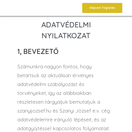
Időpont foglalás
ADATVÉDELMI
NYILATKOZAT
1, BEVEZETŐ
Számunkra nagyon fontos, hogy
betartsuk az aktuálisan érvényes
adatvédelmi szabályozást és
törvényeket, így az alábbiakban
részletesen tárgyaljuk bemutatjuk a
szanyijozsef.hu és Szanyi József e.v. cég
adatvédelemre irányuló lépéseit, és az
adatgyűjtéssel kapcsolatos folyamatait.