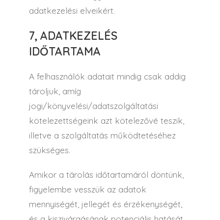
adatkezelési elveikért.
7, ADATKEZELÉS
IDŐTARTAMA
A felhasználók adatait mindig csak addig
tároljuk, amíg
jogi/könyvelési/adatszolgáltatási
kötelezettségeink azt kötelezővé teszik,
illetve a szolgáltatás működtetéséhez
szükséges.
Amikor a tárolás időtartamáról döntünk,
figyelembe vesszük az adatok
mennyiségét, jellegét és érzékenységét,
és a kiszivárgásának potenciális hatását